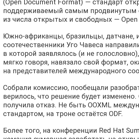
(Open Document Format) — стандарт от
поддерживаемый самым продвинутым 
из числа открытых и свободных — Open O
Южно-африканцы, бразильцы, датчане, 
соотечественники Уго Чавеса направили
в которой заявлялось (и не голословно), 
мягко говоря, навязало свой формат, о
на представителей международного со
Собрали комиссию, пообещали разобрать
верилось, что решение будет изменено. 
получила отказ. Не быть OOXML между
стандартом, на троне остаётся ODF.
Более того, на конференции Red Hat Sum
комания сумевшая заработать на откры