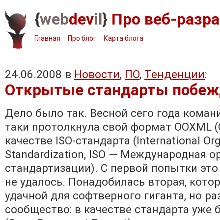
{
web
dev
il
}
Про веб-разра
Главная
Про блог
Карта блога
24.06.2008 в
Новости
,
ПО
,
Тенденции
:
Открытые стандарты побе
Дело было так. Весной сего года комани
таки протолкнула свой формат OOXML (O
качестве ISO-стандарта (International Org
Standardization, ISO — Международная о
стандартизации). С первой попытки это 
не удалось. Понадобилась вторая, кото
удачной для софтверного гиганта, но р
сообщество: в качестве стандарта уже 